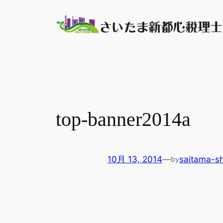
内
容
を
ス
キ
ッ
プ
top-banner2014a
10月 13, 2014
—
saitama-sh
by