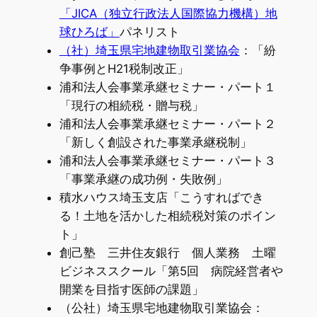
「JICA（独立行政法人国際協力機構）地
球ひろば」
パネリスト
（社）埼玉県宅地建物取引業協会
：「紛
争事例とH21税制改正」
浦和法人会事業承継セミナー・パート１
「現行の相続税・贈与税」
浦和法人会事業承継セミナー・パート２
「新しく創設された事業承継税制」
浦和法人会事業承継セミナー・パート３
「事業承継の成功例・失敗例」
積水ハウス埼玉支店「こうすればでき
る！土地を活かした相続税対策のポイン
ト」
創己塾 三井住友銀行 個人業務 土曜
ビジネススクール「第5回 病院経営者や
開業を目指す医師の課題」
（公社）埼玉県宅地建物取引業協会：