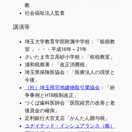
断
社会福祉法人監査
講演等
埼玉大学教育学部附属中学校：「租税教
室 」・・・平成16年～21年
さいたま市立高砂小学校：「租税教室」
浦和税務署：「改正消費税」
埼玉県保険医協会：「医療法人の現状と
今後」
（社）埼玉県宅地建物取引業協会
：「紛
争事例とH18税制改正」
つくば歯科医師会「医院経営の改善と老
後資金の確保」
足利銀行大宮支店「かんたん贈与税」
ユナイテッド・インシュアランス（株）