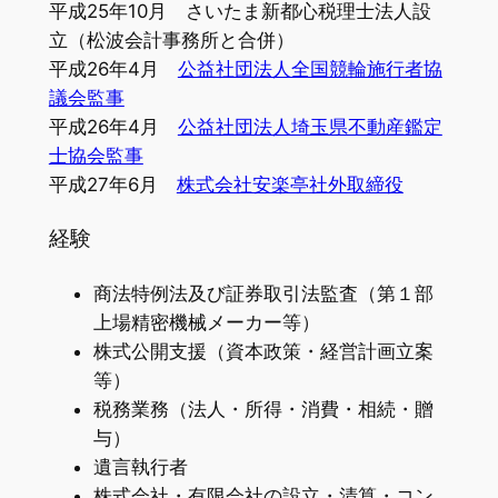
平成25年10月 さいたま新都心税理士法人設
立（松波会計事務所と合併）
平成26年4月
公益社団法人全国競輪施行者協
議会監事
平成26年4月
公益社団法人埼玉県不動産鑑定
士協会監事
平成27年6月
株式会社安楽亭社外取締役
経験
商法特例法及び証券取引法監査（第１部
上場精密機械メーカー等）
株式公開支援（資本政策・経営計画立案
等）
税務業務（法人・所得・消費・相続・贈
与）
遺言執行者
株式会社・有限会社の設立・清算・コン