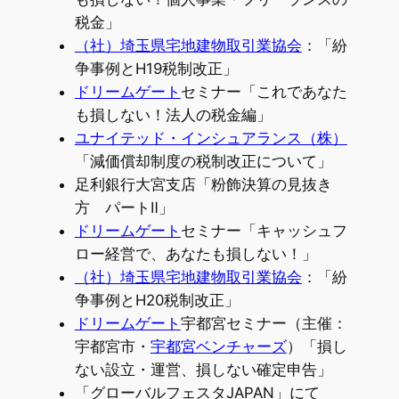
税金」
（社）埼玉県宅地建物取引業協会
：「紛
争事例とH19税制改正」
ドリームゲート
セミナー「これであなた
も損しない！法人の税金編」
ユナイテッド・インシュアランス（株）
「減価償却制度の税制改正について」
足利銀行大宮支店「粉飾決算の見抜き
方 パートⅡ」
ドリームゲート
セミナー「キャッシュフ
ロー経営で、あなたも損しない！」
（社）埼玉県宅地建物取引業協会
：「紛
争事例とH20税制改正」
ドリームゲート
宇都宮セミナー（主催：
宇都宮市・
宇都宮ベンチャーズ
）「損し
ない設立・運営、損しない確定申告」
「グローバルフェスタJAPAN」にて