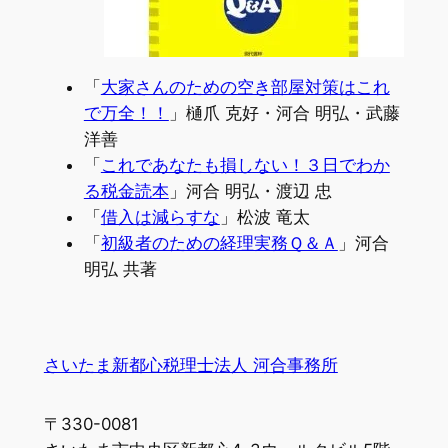
「
大家さんのための空き部屋対策はこれ
で万全！！
」樋爪 克好・河合 明弘・武藤
洋善
「
これであなたも損しない！３日でわか
る税金読本
」河合 明弘・渡辺 忠
「
借入は減らすな
」松波 竜太
「
初級者のための経理実務Ｑ＆Ａ
」河合
明弘 共著
さいたま新都心税理士法人 河合事務所
〒330-0081